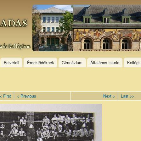
Skip to
main
content
Felvételi
Érdeklődőknek
Gimnázium
Általános iskola
Kollég
< First
< Previous
Next >
Last >>