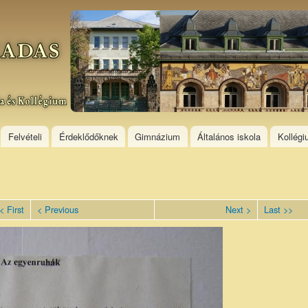
Skip to
main
content
Felvételi
Érdeklődőknek
Gimnázium
Általános iskola
Kollég
< First
< Previous
Next >
Last >>