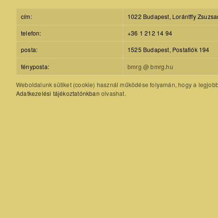
cím:
1022 Budapest, Lorántffy Zsuzsa
telefon:
+36 1 212 14 94
posta:
1525 Budapest, Postafiók 194
fényposta:
bmrg @ bmrg.hu
Weboldalunk sütiket (cookie) használ működése folyamán, hogy a legjobb f
Adatkezelési tájékoztatónkban
olvashat.