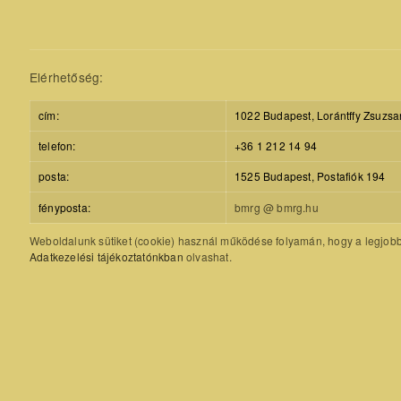
Elérhetőség:
cím:
1022 Budapest, Lorántffy Zsuzsa
telefon:
+36 1 212 14 94
posta:
1525 Budapest, Postafiók 194
fényposta:
bmrg @ bmrg.hu
Weboldalunk sütiket (cookie) használ működése folyamán, hogy a legjobb f
Adatkezelési tájékoztatónkban
olvashat.