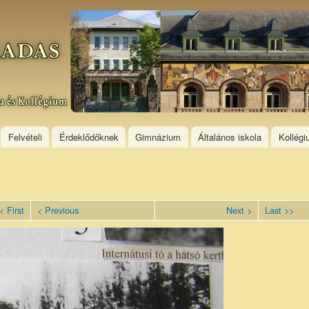
Skip to
main
content
Felvételi
Érdeklődőknek
Gimnázium
Általános iskola
Kollég
< First
< Previous
Next >
Last >>