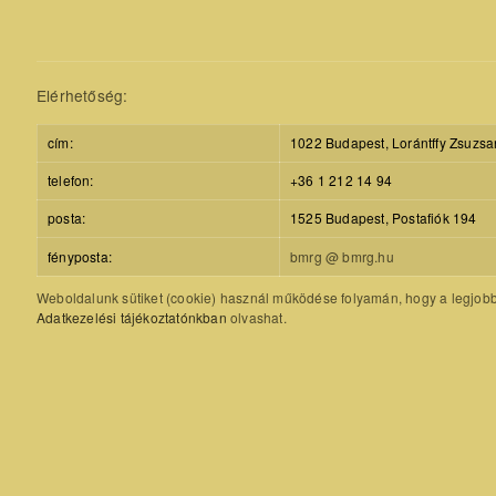
Elérhetőség:
cím:
1022 Budapest, Lorántffy Zsuzsa
telefon:
+36 1 212 14 94
posta:
1525 Budapest, Postafiók 194
fényposta:
bmrg @ bmrg.hu
Weboldalunk sütiket (cookie) használ működése folyamán, hogy a legjobb f
Adatkezelési tájékoztatónkban
olvashat.