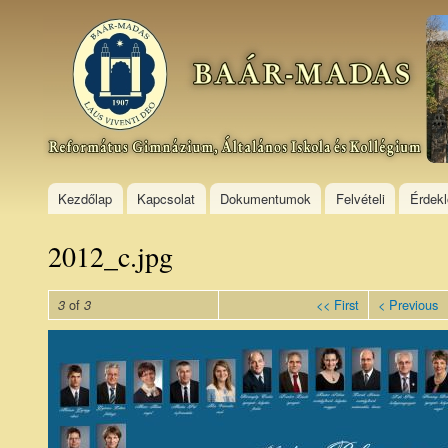
Ski
mai
Baár–
con
Madas
Református
Gimnázium,
Általános
Iskola és
Kollégium
Kezdőlap
Kapcsolat
Dokumentumok
Felvételi
Érdek
2012_c.jpg
of
<< First
< Previous
3
3
2012_c.jpg