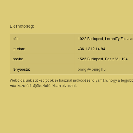
Elérhetőség:
cím:
1022 Budapest, Lorántffy Zsuzsa
telefon:
+36 1 212 14 94
posta:
1525 Budapest, Postafiók 194
fényposta:
bmrg @ bmrg.hu
Weboldalunk sütiket (cookie) használ működése folyamán, hogy a legjobb f
Adatkezelési tájékoztatónkban
olvashat.