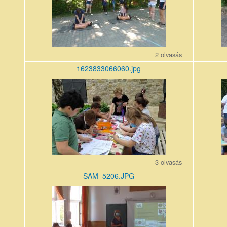
2 olvasás
1623833066060.jpg
1623833066060.jpg
SAM_51
3 olvasás
SAM_5206.JPG
SAM_5206.JPG