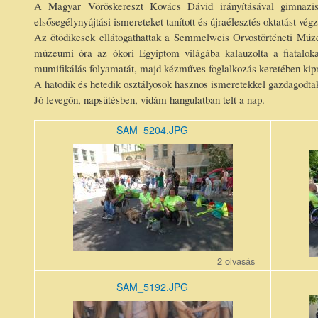
A Magyar Vöröskereszt Kovács Dávid irányításával gimnazista 
elsősegélynyújtási ismereteket tanított és újraélesztés oktatást végz
Az ötödikesek ellátogathattak a Semmelweis Orvostörténeti Múz
múzeumi óra az ókori Egyiptom világába kalauzolta a fiatalokat
mumifikálás folyamatát, majd kézműves foglalkozás keretében kipró
A hatodik és hetedik osztályosok hasznos ismeretekkel gazdagodta
Jó levegőn, napsütésben, vidám hangulatban telt a nap.
SAM_5204.JPG
SAM_5204.JPG
SAM_52
2 olvasás
SAM_5192.JPG
SAM_51
SAM_5192.JPG