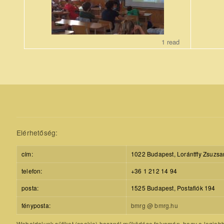
1 read
Elérhetőség:
cím:
1022 Budapest, Lorántffy Zsuzsa
telefon:
+36 1 212 14 94
posta:
1525 Budapest, Postafiók 194
fényposta:
bmrg @ bmrg.hu
Weboldalunk sütiket (cookie) használ működése folyamán, hogy a legjobb f