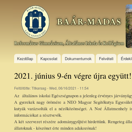
Ski
mai
Baár–
con
Madas
Református
Gimnázium,
Általános
Iskola és
Kollégium
Kezdőlap
Kapcsolat
Dokumentumok
Felvételi
Érdek
2021. június 9-én végre újra együtt!
Feltöltötte:
Titkarsag
- Wed, 06/16/2021 - 11:54
Az általános iskolai Egészségnapon a jelenleg érvényes járványügy
A gyerekek nagy örömére a NEO Magyar Segítőkutya Egyesület tart
kutyák varázsolták el a nézőközönséget. A Noé Állatmenhely is ku
információkat a résztvevők.
A két szervezet részére adománygyűjtést hirdettünk. Rengeteg állatele
állatoknak - köszönet érte minden adakozónak!