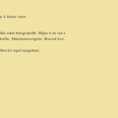
t A fekete város
Már sokat betegeskedik. Május 6-án van a
ületébe, Máramarosszigetre. Rosszul lesz,
őben lel végső nyugalmat.