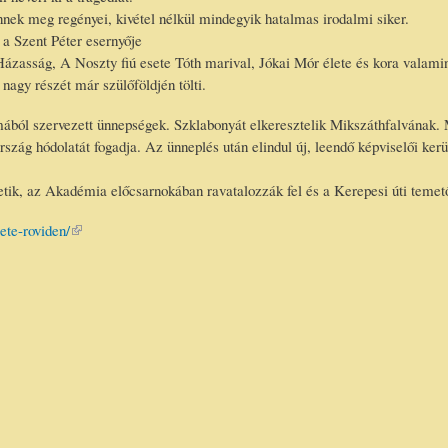
nnek meg regényei, kivétel nélkül mindegyik hatalmas irodalmi siker.
a Szent Péter esernyője
zasság, A Noszty fiú esete Tóth marival, Jókai Mór élete és kora valamin
nagy részét már szülőföldjén tölti.
ából szervezett ünnepségek. Szklabonyát elkeresztelik Mikszáthfalvának. 
zág hódolatát fogadja. Az ünneplés után elindul új, leendő képviselői ker
ik, az Akadémia előcsarnokában ravatalozzák fel és a Kerepesi úti temet
ete-roviden/
(link is
external)