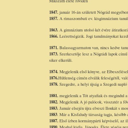
Mikszáth élete röviden
1847.
január 16-án született Nógrád megyében,
1857.
A rimaszombati ev. kisgimnázium tanulój
1863.
A gimnázium utolsó két évére átiratkozi
1866.
Leérettségizik. Jogi tanulmányokat kezd
1871.
Balassagyarmaton van, nincs kedve tanu
1873.
Szerkesztője lesz a Nógrádi lapok című 
siker elkerüli.
1874.
Megjelenik első könyve, az Elbeszélése
1876.
Hűtlenség címén elválik feleségétől, val
1878.
Szegedre, a helyi újság a Szegedi napló 
1881.
megjelenik a Tót atyafiak és megindul a p
1882.
Megjelenik A jó palócok, visszatér a főv
1883.
Január elsején újra elveszi Ilonkát s mos
1883
. Már a Kisfaludy társaság tagja, később 
1887.
Első ízben kormánypárti képviselő, az il
1890.
Meghal kisfia, Jánoska. Élete végéig nem