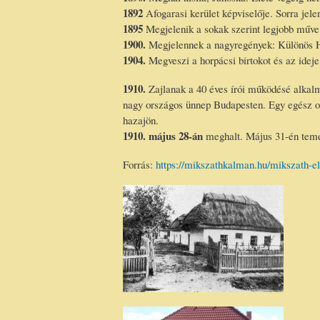
1892
Afogarasi kerület képviselője. Sorra jele
1895
Megjelenik a sokak szerint legjobb műve 
1900.
Megjelennek a nagyregények: Különös Há
1904.
Megveszi a horpácsi birtokot és az ideje 
1910.
Zajlanak a 40 éves írói működésé alkalm
nagy országos ünnep Budapesten. Egy egész ors
hazajön.
1910. május 28-án
meghalt. Május 31-én temet
Forrás:
https://mikszathkalman.hu/mikszath-el