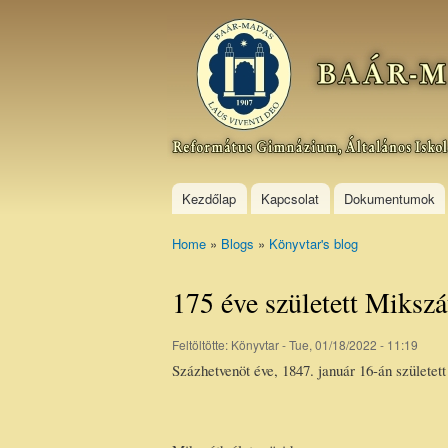
Baár–
Madas
Református
Gimnázium,
Általános
Iskola és
Kollégium
Kezdőlap
Kapcsolat
Dokumentumok
Home
»
Blogs
»
Könyvtar's blog
You are here
175 éve született Miksz
Feltöltötte:
Könyvtar
- Tue, 01/18/2022 - 11:19
Százhetvenöt éve, 1847. január 16-án születe