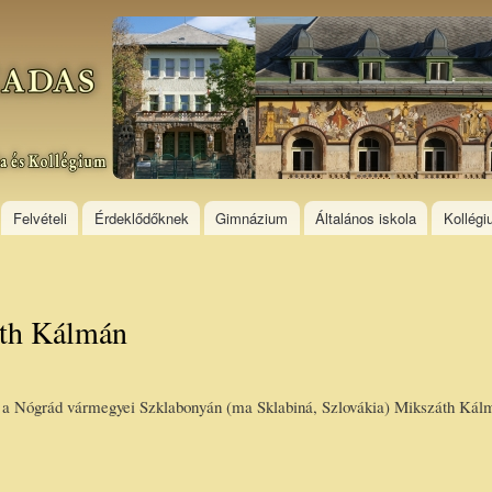
Skip to
main
content
Felvételi
Érdeklődőknek
Gimnázium
Általános iskola
Kollég
áth Kálmán
tt a Nógrád vármegyei Szklabonyán (ma Sklabiná, Szlovákia) Mikszáth Kálmá