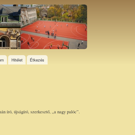
ium
Hitélet
Étkezés
n író, újságíró, szerkesztő, „a nagy palóc”.