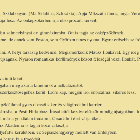
 Szklabonyán. (Ma Sklabina, Szlovákia). Apja Mikszáth János, anyja Veres
a lesz. Az önképzőkörben írja első prózáit, verseit.
k a selmecbányai ev. gimnáziumba. Ott is tagja az önképzőkörnek.
ene, de ennek sem Pesten, sem Győrben nincs nyoma. Egyre erősebb az írói
lni. A helyi társaság kedvence. Megismerkedik Mauks Ilonkával. Egy ideg 
újságnak. Nyáron romantikus körülmények között feleségül veszi Ilonkát, Pe
k című kötet
ójában meg akarta kímélni őt a nélkülözéstől.
szerkesztőségéhez kerül. Erőre kap, megjön írói önbizalma, sikeres lesz.
éldátlanul gyors olvasói siker és világirodalmi karrier.
árosba, a Pesti Hírlaphoz. Írásai ettől kezdve először mindig újságokban, 
t már a gondtalan irodalmi, társadalmi élet várja őket.
az Akadémia is tagjai közé választja
lyefalvi kerületben, ez Sepsiszentgyörgy mellett van Erdélyben.
 heveri ki a tragédiát.