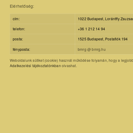
Elérhetőség:
cím:
1022 Budapest, Lorántffy Zsuzsa
telefon:
+36 1 212 14 94
posta:
1525 Budapest, Postafiók 194
fényposta:
bmrg @ bmrg.hu
Weboldalunk sütiket (cookie) használ működése folyamán, hogy a legjobb f
Adatkezelési tájékoztatónkban
olvashat.