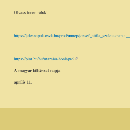
Olvass innen róluk!
https://jelesnapok.oszk.hu/prod/unnep/jozsef_attila_szuletesnapja__
https://pim.hu/hu/marai/a-honlaprol
(link is
external)
A magyar költészet napja
április 11.