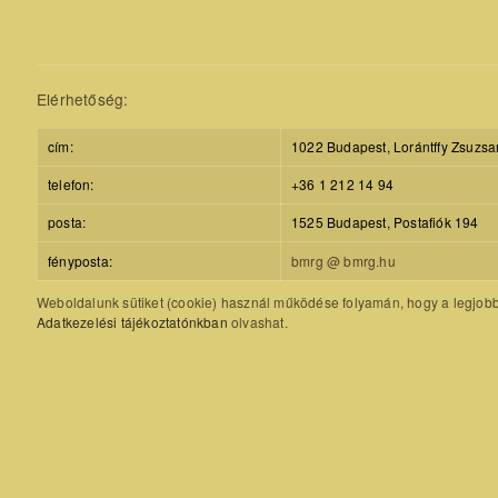
Elérhetőség:
cím:
1022 Budapest, Lorántffy Zsuzsa
telefon:
+36 1 212 14 94
posta:
1525 Budapest, Postafiók 194
fényposta:
bmrg @ bmrg.hu
Weboldalunk sütiket (cookie) használ működése folyamán, hogy a legjobb f
Adatkezelési tájékoztatónkban
olvashat.