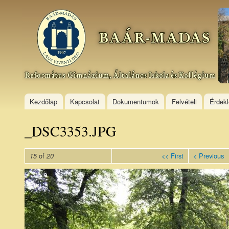
Ski
mai
Baár–
con
Madas
Református
Gimnázium,
Általános
Iskola és
Kollégium
Kezdőlap
Kapcsolat
Dokumentumok
Felvételi
Érdek
_DSC3353.JPG
of
<< First
< Previous
15
20
_DSC3353.JPG