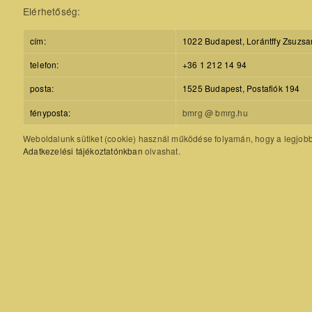
Elérhetőség:
cím:
1022 Budapest, Lorántffy Zsuzsa
telefon:
+36 1 212 14 94
posta:
1525 Budapest, Postafiók 194
fényposta:
bmrg @ bmrg.hu
Weboldalunk sütiket (cookie) használ működése folyamán, hogy a legjobb f
Adatkezelési tájékoztatónkban
olvashat.