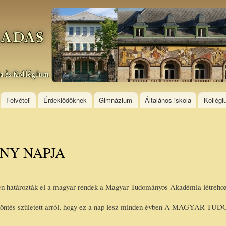
Skip to
main
content
Felvételi
Érdeklődőknek
Gimnázium
Általános iskola
Kollég
NY NAPJA
en határozták el a magyar rendek a Magyar Tudományos Akadémia létrehoz
 döntés született arról, hogy ez a nap lesz minden évben A MAGYAR T