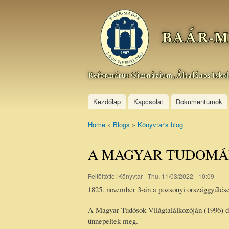
Baár–
Madas
Református
Gimnázium,
Általános
Iskola és
Kollégium
Kezdőlap
Kapcsolat
Dokumentumok
Home
»
Blogs
»
Könyvtar's blog
You are here
A MAGYAR TUDOMÁ
Feltöltötte:
Könyvtar
- Thu, 11/03/2022 - 10:09
1825. november 3-án a pozsonyi országgyűlés
A Magyar Tudósok Világtalálkozóján (1996)
ünnepeltek meg.