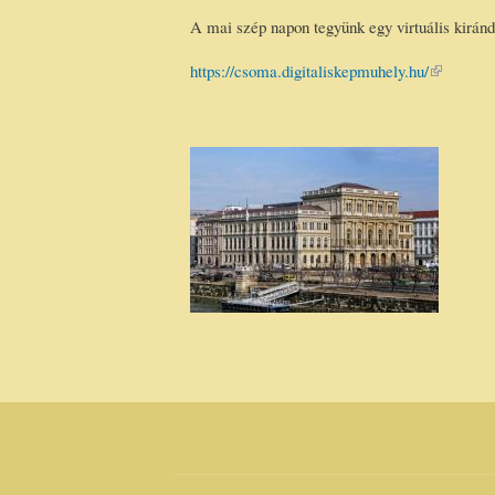
A mai szép napon tegyünk egy virtuális kirán
https://csoma.digitaliskepmuhely.hu/
(link is
external)