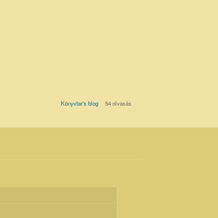
Könyvtar's blog
54 olvasás