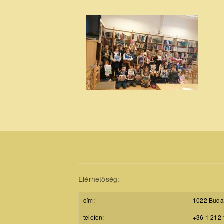
Elérhetőség:
cím:
1022 Budap
telefon:
+36 1 212 