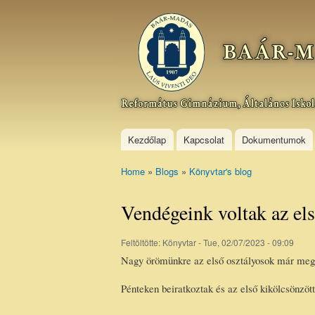
Baár–
Madas
Református
Gimnázium,
Általános
Iskola és
Kollégium
Kezdőlap
Kapcsolat
Dokumentumok
Home
»
Blogs
»
Könyvtar's blog
You are here
Vendégeink voltak az el
Feltöltötte:
Könyvtar
- Tue, 02/07/2023 - 09:09
Nagy örömünkre az első osztályosok már megt
Pénteken beiratkoztak és az első kikölcsönzö