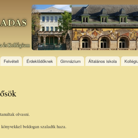
Skip to
main
content
Felvételi
Érdeklődőknek
Gimnázium
Általános iskola
Kollég
sősök
anultak olvasni.
tt könyvekkel boldogan szaladtk haza.