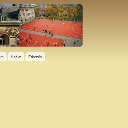
ium
Hitélet
Étkezés