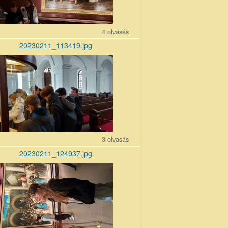
4 olvasás
20230211_113419.jpg
11_113419.jpg
3 olvasás
20230211_124937.jpg
11_124937.jpg