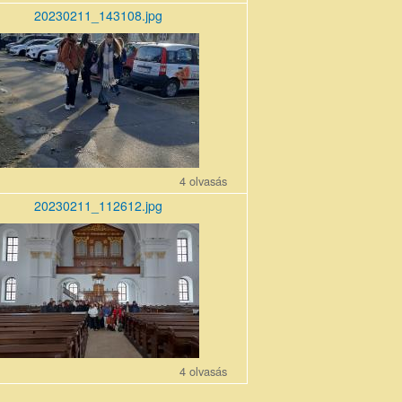
20230211_143108.jpg
11_143108_r1.jpg
4 olvasás
20230211_112612.jpg
11_112612.jpg
4 olvasás