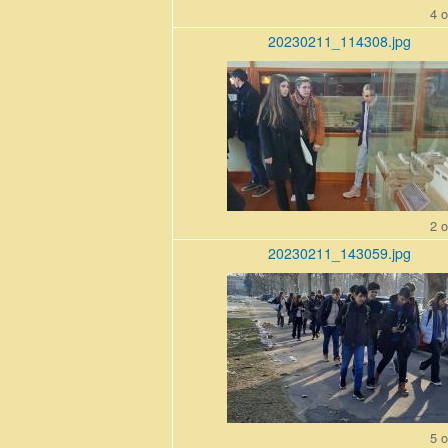
4 o
20230211_114308.jpg
20230211_114308_r1.jpg
2 o
20230211_143059.jpg
20230211_143059_r1.jpg
5 o