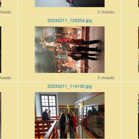
lvasás
5 olvasás
20230211_125204.jpg
20230211_125204.jpg
202302
lvasás
5 olvasás
20230211_114100.jpg
20230211_114100.jpg
202302