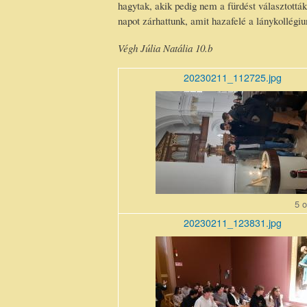
hagytak, akik pedig nem a fürdést választottá
napot zárhattunk, amit hazafelé a lánykollég
Végh Júlia Natália 10.b
20230211_112725.jpg
20230211_112725.jpg
5 o
20230211_123831.jpg
20230211_123831.jpg