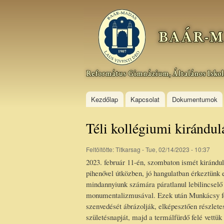
Baár–
Madas
Református
Gimnázium,
Általános
Iskola és
Kollégium
Kezdőlap
Kapcsolat
Dokumentumok
Téli kollégiumi kirándu
Feltöltötte:
Titkarsag
- Tue, 02/14/2023 - 10:37
2023. február 11-én, szombaton ismét kirándu
pihenővel útközben, jó hangulatban érkeztünk 
mindannyiunk számára páratlanul lebilincselő v
monumentalizmusával. Ezek után Munkácsy fest
szenvedését ábrázolják, elképesztően részlet
születésnapját, majd a termálfürdő felé vett