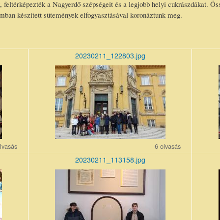
k, feltérképezték a Nagyerdő szépségeit és a legjobb helyi cukrászdákat. Ö
iumban készített sütemények elfogyasztásával koronáztunk meg.
20230211_122803.jpg
20230211_122803.jpg
202302
lvasás
6 olvasás
20230211_113158.jpg
20230211_113158_r1.jpg
202302