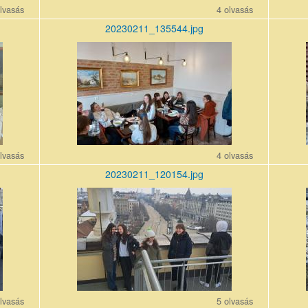
lvasás
4 olvasás
20230211_135544.jpg
20230211_135544.jpg
202302
lvasás
4 olvasás
20230211_120154.jpg
20230211_120154_r1.jpg
202302
lvasás
5 olvasás