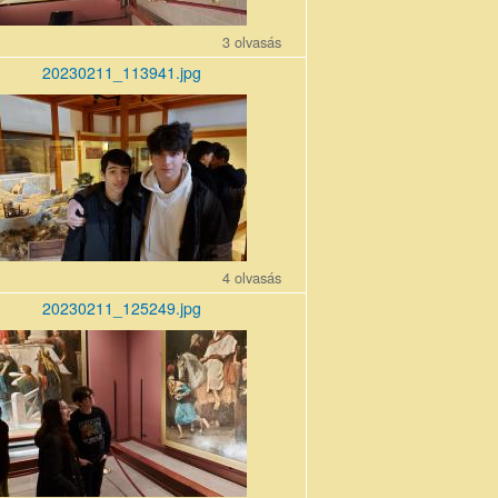
3 olvasás
20230211_113941.jpg
11_113941.jpg
4 olvasás
20230211_125249.jpg
11_125249.jpg