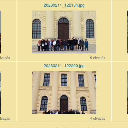
20230211_122134.jpg
20230211_122134.jpg
202302
lvasás
5 olvasás
20230211_122200.jpg
20230211_122200_r1.jpg
202302
lvasás
4 olvasás