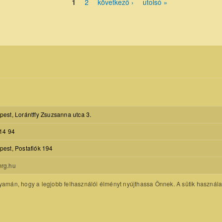
1
2
következő ›
utolsó »
est, Lorántffy Zsuzsanna utca 3.
14 94
est, Postafiók 194
rg.hu
amán, hogy a legjobb felhasználói élményt nyújthassa Önnek. A sütik használatát