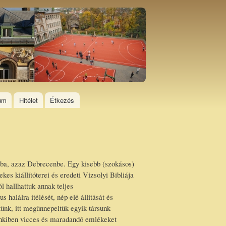
ium
Hitélet
Étkezés
mába, azaz Debrecenbe. Egy kisebb (szokásos)
s kiállítóterei és eredeti Vizsolyi Bibliája
l hallhattuk annak teljes
lálra ítélését, nép elé állítását és
ünk, itt megünnepeltük egyik társunk
denkiben vicces és maradandó emlékeket