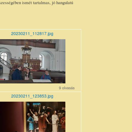
sszességében ismét tartalmas, jó hangulatú
20230211_112817.jpg
11_112817_r1.jpg
9 olvasás
20230211_123853.jpg
11_123853.jpg