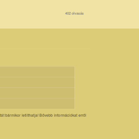
402 olvasás
 bármikor letilthatja! Bővebb információkat erről