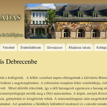
Skip to
main
content
Felvételi
Érdeklődőknek
Gimnázium
Általános iskola
Kollég
lás Debrecenbe
ltak a kollégisták. A felhős szombati napon ellátogattunk a kálvinista Ró
elsőként a nagytemplomhoz. A református templom fehér szimbolikája, érdeke
olt. Mivel délelőtt érkeztünk, így a déli harangszót egyenesen a harang aló
ménytrilógiáját néztük meg a Déri múzeumban. A képek, melyek Krisztus ha
esek, gyönyörűek és letaglózóak voltak. A múzeumlátogatás után megebédelt
ük utunkat. Azt gondolom a fürdőhely különböző medencéi és csúszdái min