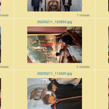
lvasás
7 olvasás
20230211_123855.jpg
20230211_123855.jpg
202302
lvasás
5 olvasás
20230211_113420.jpg
20230211_113420.jpg
202302