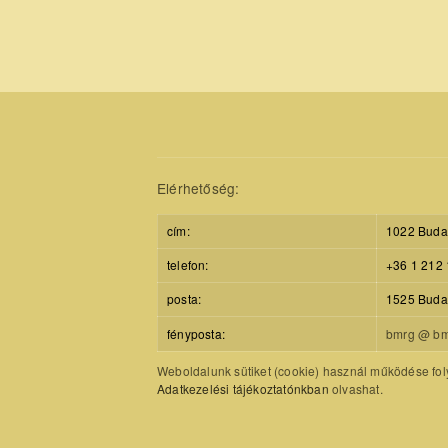
Pages
Elérhetőség:
cím:
1022 Budap
telefon:
+36 1 212 
posta:
1525 Budap
fényposta:
bmrg @ bm
Weboldalunk sütiket (cookie) használ működése foly
Adatkezelési tájékoztatónkban
olvashat.