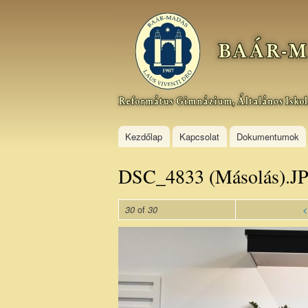
Baár–
Madas
Református
Gimnázium,
Általános
Iskola és
Kollégium
Kezdőlap
Kapcsolat
Dokumentumok
DSC_4833 (Másolás).J
of
<
30
30
DSC_4833
(Másolás).JPG