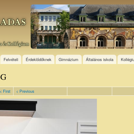
Skip to
main
content
Felvételi
Érdeklődőknek
Gimnázium
Általános iskola
Kollég
PG
< First
< Previous