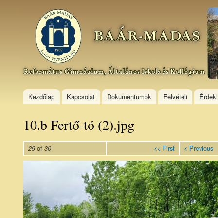
Ski
mai
Baár–
con
Madas
Református
Gimnázium,
Általános
Iskola és
Kollégium
Kezdőlap
Kapcsolat
Dokumentumok
Felvételi
Érdek
10.b Fertő-tó (2).jpg
of
<< First
< Previous
29
30
10.b
Fertő-
tó