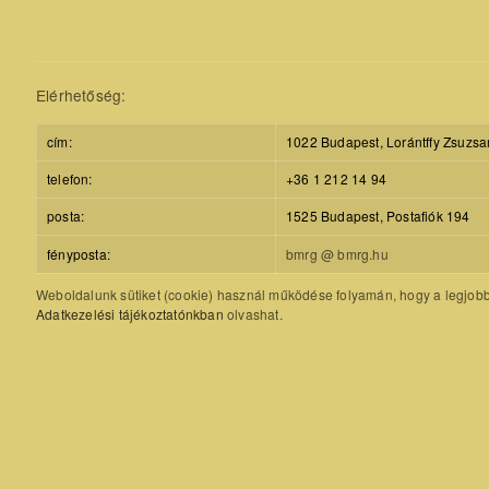
Elérhetőség:
cím:
1022 Budapest, Lorántffy Zsuzsa
telefon:
+36 1 212 14 94
posta:
1525 Budapest, Postafiók 194
fényposta:
bmrg @ bmrg.hu
Weboldalunk sütiket (cookie) használ működése folyamán, hogy a legjobb f
Adatkezelési tájékoztatónkban
olvashat.