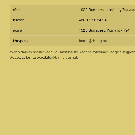
cím:
1022 Budapest, Lorántffy Zsuzsa
telefon:
+36 1 212 14 94
posta:
1525 Budapest, Postafiók 194
fényposta:
bmrg @ bmrg.hu
Weboldalunk sütiket (cookie) használ működése folyamán, hogy a legjobb f
Adatkezelési tájékoztatónkban
olvashat.