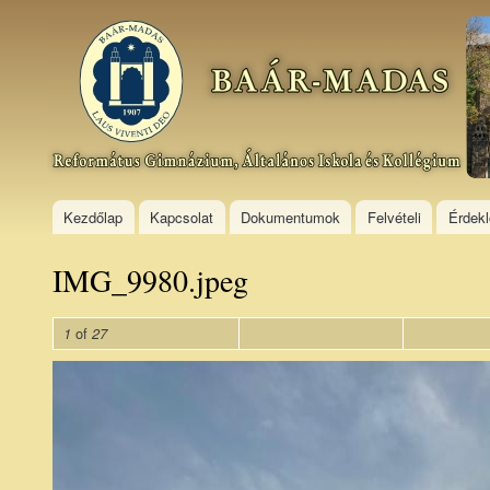
Ski
mai
Baár–
con
Madas
Református
Gimnázium,
Általános
Iskola és
Kollégium
Kezdőlap
Kapcsolat
Dokumentumok
Felvételi
Érdek
IMG_9980.jpeg
of
1
27
IMG_9980.jpeg