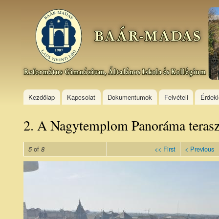
Ski
mai
Baár–
con
Madas
Református
Gimnázium,
Általános
Iskola és
Kollégium
Kezdőlap
Kapcsolat
Dokumentumok
Felvételi
Érdek
2. A Nagytemplom Panoráma terasz
of
<< First
< Previous
5
8
2. A
Nagytemplom
Panoráma