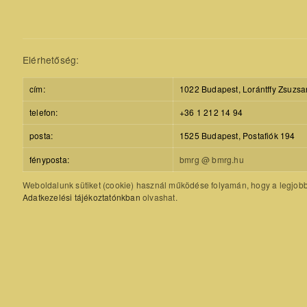
Elérhetőség:
cím:
1022 Budapest, Lorántffy Zsuzsa
telefon:
+36 1 212 14 94
posta:
1525 Budapest, Postafiók 194
fényposta:
bmrg @ bmrg.hu
Weboldalunk sütiket (cookie) használ működése folyamán, hogy a legjobb f
Adatkezelési tájékoztatónkban
olvashat.