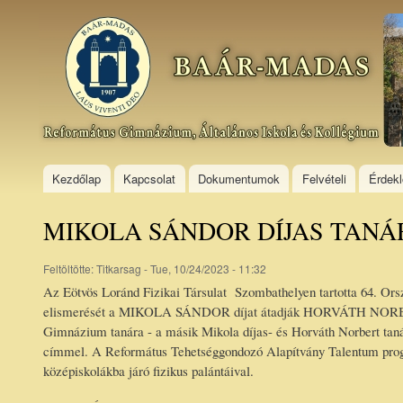
Ski
mai
Baár–
con
Madas
Református
Gimnázium,
Általános
Iskola és
Kollégium
Kezdőlap
Kapcsolat
Dokumentumok
Felvételi
Érdek
MIKOLA SÁNDOR DÍJAS TAN
Feltöltötte:
Titkarsag
- Tue, 10/24/2023 - 11:32
Az Eötvös Loránd Fizikai Társulat Szombathelyen tartotta 64. Orsz
elismerését a MIKOLA SÁNDOR díjat átadják HORVÁTH NORBERT 
Gimnázium tanára - a másik Mikola díjas- és Horváth Norbert tanár
címmel. A Református Tehetséggondozó Alapítvány Talentum progra
középiskolákba járó fizikus palántáival.