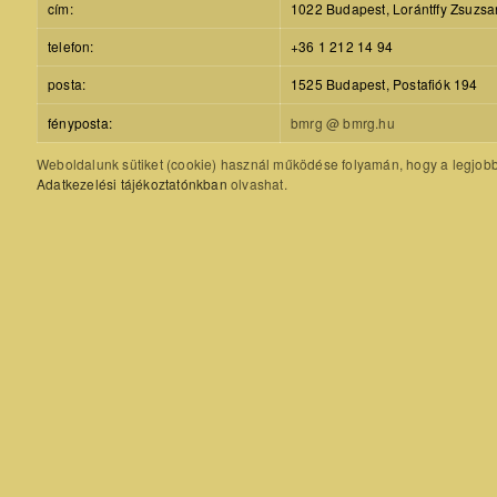
cím:
1022 Budapest, Lorántffy Zsuzsa
telefon:
+36 1 212 14 94
posta:
1525 Budapest, Postafiók 194
fényposta:
bmrg @ bmrg.hu
Weboldalunk sütiket (cookie) használ működése folyamán, hogy a legjobb f
Adatkezelési tájékoztatónkban
olvashat.