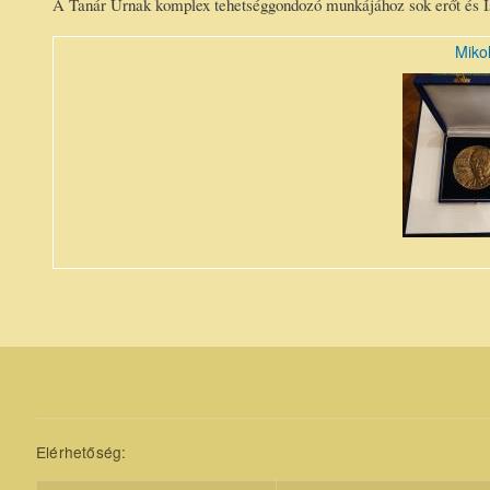
A Tanár Úrnak komplex tehetséggondozó munkájához sok erőt és Is
Miko
Mikola
Sándor
érem.jpg
Elérhetőség: