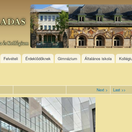
Skip to
main
content
Felvételi
Érdeklődőknek
Gimnázium
Általános iskola
Kollég
Next >
Last >>