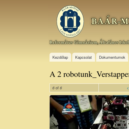
Baár–
Madas
Református
Gimnázium,
Általános
Iskola és
Kollégium
Kezdőlap
Kapcsolat
Dokumentumok
A 2 robotunk_Verstappe
of
<
6
6
A 2
robotunk_Verstappen
és Alonso.jpg