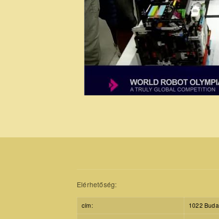
Elérhetőség:
cím:
1022 Budap