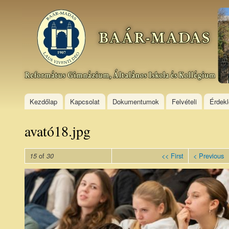
Ski
mai
Baár–
con
Madas
Református
Gimnázium,
Általános
Iskola és
Kollégium
Kezdőlap
Kapcsolat
Dokumentumok
Felvételi
Érdek
avató18.jpg
of
<< First
< Previous
15
30
avató18.jpg