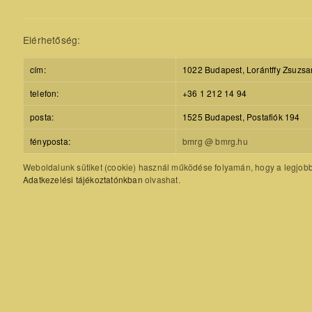
Elérhetőség:
cím:
1022 Budapest, Lorántffy Zsuzsa
telefon:
+36 1 212 14 94
posta:
1525 Budapest, Postafiók 194
fényposta:
bmrg @ bmrg.hu
Weboldalunk sütiket (cookie) használ működése folyamán, hogy a legjobb f
Adatkezelési tájékoztatónkban
olvashat.