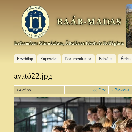
Ski
mai
Baár–
con
Madas
Református
Gimnázium,
Általános
Iskola és
Kollégium
Kezdőlap
Kapcsolat
Dokumentumok
Felvételi
Érdek
avató22.jpg
of
<< First
< Previous
24
30
avató22.jpg