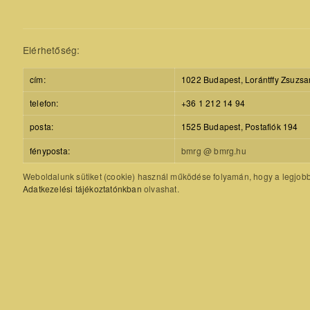
Elérhetőség:
cím:
1022 Budapest, Lorántffy Zsuzsa
telefon:
+36 1 212 14 94
posta:
1525 Budapest, Postafiók 194
fényposta:
bmrg @ bmrg.hu
Weboldalunk sütiket (cookie) használ működése folyamán, hogy a legjobb f
Adatkezelési tájékoztatónkban
olvashat.