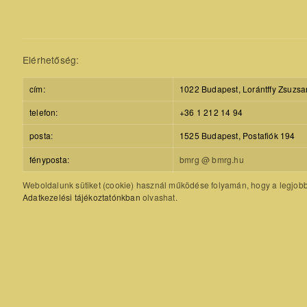
Elérhetőség:
cím:
1022 Budapest, Lorántffy Zsuzsa
telefon:
+36 1 212 14 94
posta:
1525 Budapest, Postafiók 194
fényposta:
bmrg @ bmrg.hu
Weboldalunk sütiket (cookie) használ működése folyamán, hogy a legjobb f
Adatkezelési tájékoztatónkban
olvashat.