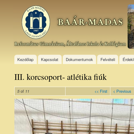
Ski
mai
Baár–
con
Madas
Református
Gimnázium,
Általános
Iskola és
Kollégium
Kezdőlap
Kapcsolat
Dokumentumok
Felvételi
Érdek
III. korcsoport- atlétika fiúk
of
<< First
< Previous
5
11
III.
korcsoport-
atlétika