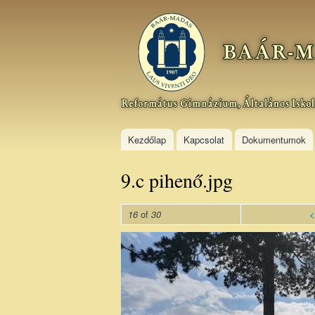
Baár–
Madas
Református
Gimnázium,
Általános
Iskola és
Kollégium
Kezdőlap
Kapcsolat
Dokumentumok
9.c pihenő.jpg
of
<
16
30
9.c
pihenő.jpg