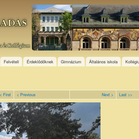
Skip to
main
content
Felvételi
Érdeklődőknek
Gimnázium
Általános iskola
Kollég
< First
< Previous
Next >
Last >>