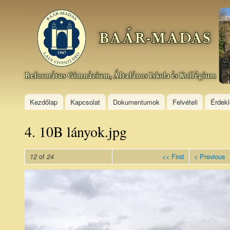
Ski
mai
Baár–
con
Madas
Református
Gimnázium,
Általános
Iskola és
Kollégium
Kezdőlap
Kapcsolat
Dokumentumok
Felvételi
Érdek
4. 10B lányok.jpg
of
<< First
< Previous
12
24
4. 10B
lányok.jpg