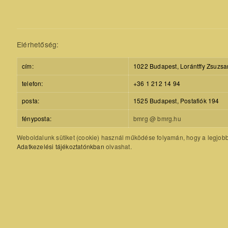
Elérhetőség:
cím:
1022 Budapest, Lorántffy Zsuzsa
telefon:
+36 1 212 14 94
posta:
1525 Budapest, Postafiók 194
fényposta:
bmrg @ bmrg.hu
Weboldalunk sütiket (cookie) használ működése folyamán, hogy a legjobb f
Adatkezelési tájékoztatónkban
olvashat.