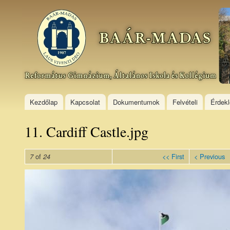
Ski
mai
Baár–
con
Madas
Református
Gimnázium,
Általános
Iskola és
Kollégium
Kezdőlap
Kapcsolat
Dokumentumok
Felvételi
Érdek
11. Cardiff Castle.jpg
of
<< First
< Previous
7
24
11.
Cardiff
Castle.jpg