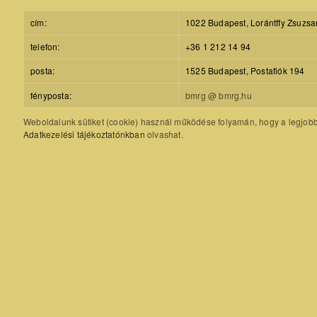
cím:
1022 Budapest, Lorántffy Zsuzsa
telefon:
+36 1 212 14 94
posta:
1525 Budapest, Postafiók 194
fényposta:
bmrg @ bmrg.hu
Weboldalunk sütiket (cookie) használ működése folyamán, hogy a legjobb f
Adatkezelési tájékoztatónkban
olvashat.