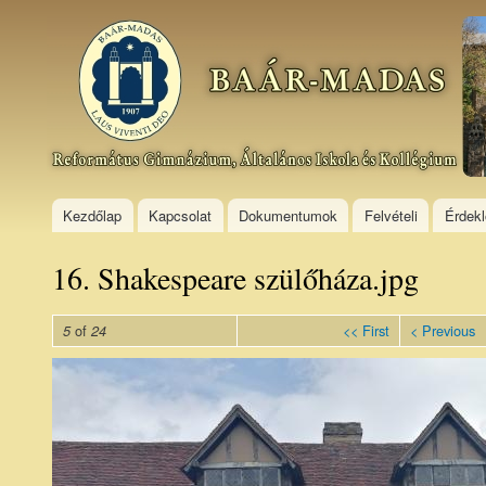
Ski
mai
Baár–
con
Madas
Református
Gimnázium,
Általános
Iskola és
Kollégium
Kezdőlap
Kapcsolat
Dokumentumok
Felvételi
Érdek
16. Shakespeare szülőháza.jpg
of
<< First
< Previous
5
24
16.
Shakespeare
szülőháza.jpg