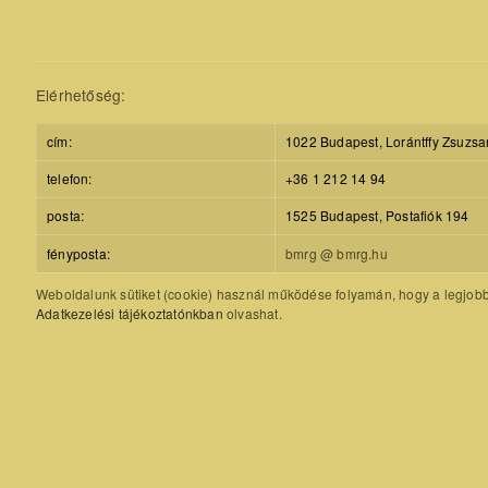
Elérhetőség:
cím:
1022 Budapest, Lorántffy Zsuzsa
telefon:
+36 1 212 14 94
posta:
1525 Budapest, Postafiók 194
fényposta:
bmrg @ bmrg.hu
Weboldalunk sütiket (cookie) használ működése folyamán, hogy a legjobb f
Adatkezelési tájékoztatónkban
olvashat.