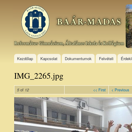
Ski
mai
Baár–
con
Madas
Református
Gimnázium,
Általános
Iskola és
Kollégium
Kezdőlap
Kapcsolat
Dokumentumok
Felvételi
Érdek
IMG_2265.jpg
of
<< First
< Previous
5
12
IMG_2265.jpg