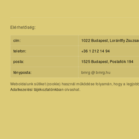
Elérhetőség:
cím:
1022 Budapest, Lorántffy Zsuzsa
telefon:
+36 1 212 14 94
posta:
1525 Budapest, Postafiók 194
fényposta:
bmrg @ bmrg.hu
Weboldalunk sütiket (cookie) használ működése folyamán, hogy a legjobb f
Adatkezelési tájékoztatónkban
olvashat.