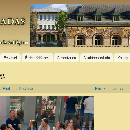
Skip to
main
content
Felvételi
Érdeklődőknek
Gimnázium
Általános iskola
Kollég
pg
< First
< Previous
Next >
Last >>