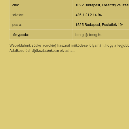
cím:
1022 Budapest, Lorántffy Zsuzsa
telefon:
+36 1 212 14 94
posta:
1525 Budapest, Postafiók 194
fényposta:
bmrg @ bmrg.hu
Weboldalunk sütiket (cookie) használ működése folyamán, hogy a legjobb f
Adatkezelési tájékoztatónkban
olvashat.