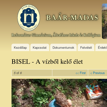
Ski
mai
Baár–
con
Madas
Református
Gimnázium,
Általános
Iskola és
Kollégium
Kezdőlap
Kapcsolat
Dokumentumok
Felvételi
Érdek
BISEL - A vízből kelő élet
of
<< First
< Previous
5
6
BISEL
- A
vízből