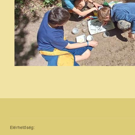
kelő
élet
(10).jpg
Elérhetőség: