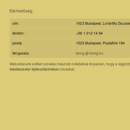
Elérhetőség:
cím:
1022 Budapest, Lorántffy Zsuzsa
telefon:
+36 1 212 14 94
posta:
1525 Budapest, Postafiók 194
fényposta:
bmrg @ bmrg.hu
Weboldalunk sütiket (cookie) használ működése folyamán, hogy a legjobb f
Adatkezelési tájékoztatónkban
olvashat.