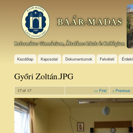
Ski
mai
Baár–
con
Madas
Református
Gimnázium,
Általános
Iskola és
Kollégium
Kezdőlap
Kapcsolat
Dokumentumok
Felvételi
Érdek
Győri Zoltán.JPG
of
<< First
< Previous
17
17
Győri
Zoltán.JPG