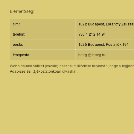
Elérhetőség:
cím:
1022 Budapest, Lorántffy Zsuzsa
telefon:
+36 1 212 14 94
posta:
1525 Budapest, Postafiók 194
fényposta:
bmrg @ bmrg.hu
Weboldalunk sütiket (cookie) használ működése folyamán, hogy a legjobb f
Adatkezelési tájékoztatónkban
olvashat.