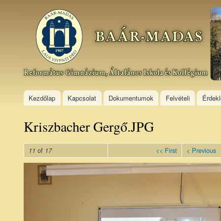
Ski
mai
Baár–
con
Madas
Református
Gimnázium,
Általános
Iskola és
Kollégium
Kezdőlap
Kapcsolat
Dokumentumok
Felvételi
Érdek
Kriszbacher Gergő.JPG
of
<< First
< Previous
11
17
Kriszbacher
Gergő.JPG