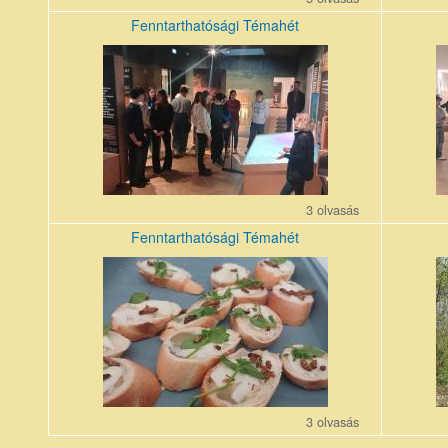
Fenntarthatósági Témahét
20250410_092900.jpg
2025041
3 olvasás
Fenntarthatósági Témahét
20250410_121029.jpg
2025041
3 olvasás