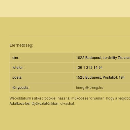
Elérhetőség:
cím:
1022 Budapest, Lorántffy Zsuzsa
telefon:
+36 1 212 14 94
posta:
1525 Budapest, Postafiók 194
fényposta:
bmrg @ bmrg.hu
Weboldalunk sütiket (cookie) használ működése folyamán, hogy a legjobb f
Adatkezelési tájékoztatónkban
olvashat.