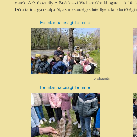
vettek. A 9. d osztály A Budakeszi Vadasparkba látogatott. A 10. é
Dóra tartott gyorstalpalót, az mesterséges intelligencia jelentős
Fenntarthatósági Témahét
487998120_985476623761625_8510934014029100868_n.j
4882512
2 olvasás
Fenntarthatósági Témahét
489870208_1181231983675084_2155211375737035852_n.
eunGnLlT