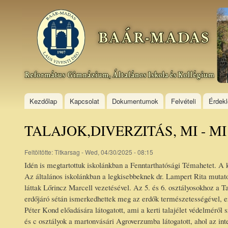
Ski
mai
Baár–
con
Madas
Református
Gimnázium,
Általános
Iskola és
Kollégium
Kezdőlap
Kapcsolat
Dokumentumok
Felvételi
Érdek
TALAJOK,DIVERZITÁS, MI - M
Feltöltötte:
Titkarsag
- Wed, 04/30/2025 - 08:15
Idén is megtartottuk iskolánkban a Fenntarthatósági Témahetet. A
Az általános iskolánkban a legkisebbeknek dr. Lampert Rita mutato
láttak Lőrincz Marcell vezetésével. Az 5. és 6. osztályosokhoz a Ta
erdőjáró sétán ismerkedhettek meg az erdők természetességével, 
Péter Kond előadására látogatott, ami a kerti talajélet védelméről s
és c osztályok a martonvásári Agroverzumba látogatott, ahol az inter