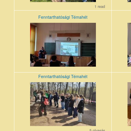
1 read
Fenntarthatósági Témahét
NrgWstoG.jpg
Pdn4oQh
Fenntarthatósági Témahét
5MgvvNU0.jpg
z1P2talI.
5 olvasás