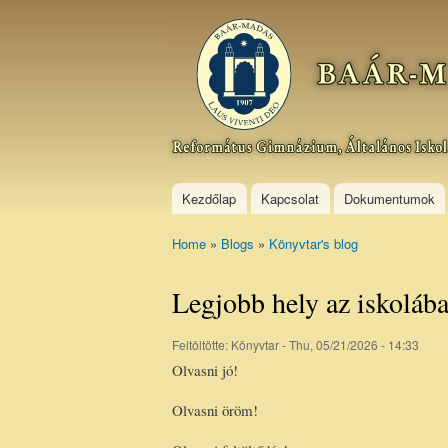
Baár–
Madas
Református
Gimnázium,
Általános
Iskola és
Kollégium
Kezdőlap
Kapcsolat
Dokumentumok
Home
»
Blogs
»
Könyvtar's blog
You are here
Legjobb hely az iskoláb
Feltöltötte:
Könyvtar
- Thu, 05/21/2026 - 14:33
Olvasni jó!
Olvasni öröm!