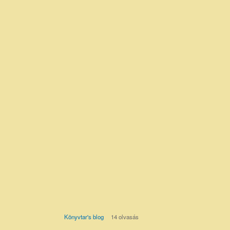
.
Könyvtar's blog
14 olvasás