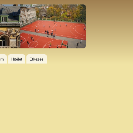
ium
Hitélet
Étkezés