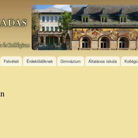
Skip to
main
content
Felvételi
Érdeklődőknek
Gimnázium
Általános iskola
Kollég
an