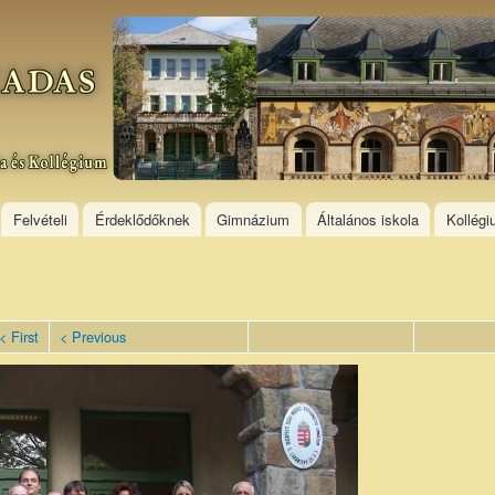
Skip to
main
content
Felvételi
Érdeklődőknek
Gimnázium
Általános iskola
Kollég
< First
< Previous