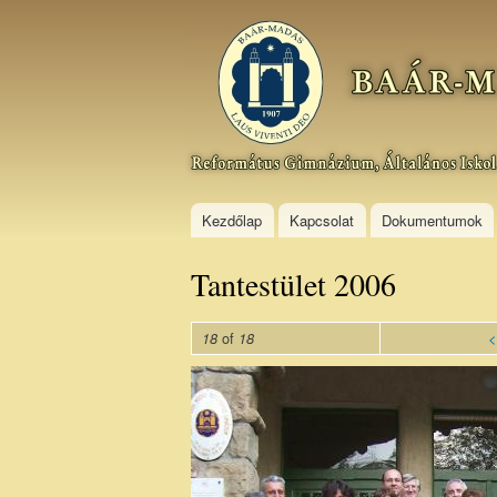
Baár–
Madas
Református
Gimnázium,
Általános
Iskola és
Kollégium
Kezdőlap
Kapcsolat
Dokumentumok
Tantestület 2006
of
<
18
18
tan_200610.jpg