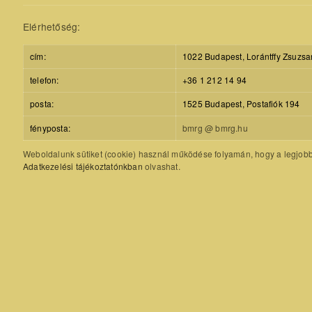
Elérhetőség:
cím:
1022 Budapest, Lorántffy Zsuzsa
telefon:
+36 1 212 14 94
posta:
1525 Budapest, Postafiók 194
fényposta:
bmrg @ bmrg.hu
Weboldalunk sütiket (cookie) használ működése folyamán, hogy a legjobb f
Adatkezelési tájékoztatónkban
olvashat.