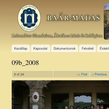
Ski
mai
Baár–
con
Madas
Református
Gimnázium,
Általános
Iskola és
Kollégium
Kezdőlap
Kapcsolat
Dokumentumok
Felvételi
Érdek
09b_2008
of
<< First
< Previous
6
24
09b_200809.jpg