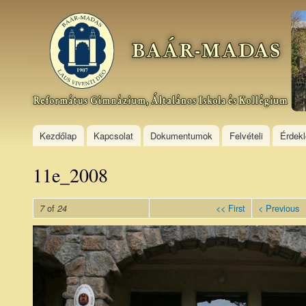
Ski
mai
Baár–
con
Madas
Református
Gimnázium,
Általános
Iskola és
Kollégium
Kezdőlap
Kapcsolat
Dokumentumok
Felvételi
Érdek
11e_2008
of
<< First
< Previous
7
24
11e_200809.jpg