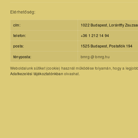
Elérhetőség:
cím:
1022 Budapest, Lorántffy Zsuzsa
telefon:
+36 1 212 14 94
posta:
1525 Budapest, Postafiók 194
fényposta:
bmrg @ bmrg.hu
Weboldalunk sütiket (cookie) használ működése folyamán, hogy a legjobb f
Adatkezelési tájékoztatónkban
olvashat.