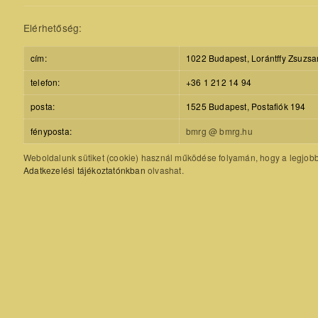
Elérhetőség:
cím:
1022 Budapest, Lorántffy Zsuzsa
telefon:
+36 1 212 14 94
posta:
1525 Budapest, Postafiók 194
fényposta:
bmrg @ bmrg.hu
Weboldalunk sütiket (cookie) használ működése folyamán, hogy a legjobb f
Adatkezelési tájékoztatónkban
olvashat.