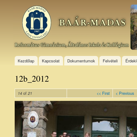
Ski
mai
Baár–
con
Madas
Református
Gimnázium,
Általános
Iskola és
Kollégium
Kezdőlap
Kapcsolat
Dokumentumok
Felvételi
Érdek
12b_2012
of
<< First
< Previous
14
21
12b_0.jpg