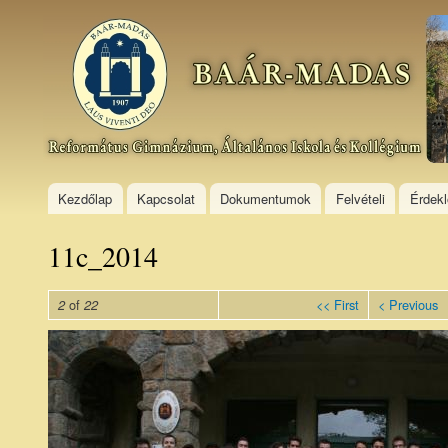
Ski
mai
Baár–
con
Madas
Református
Gimnázium,
Általános
Iskola és
Kollégium
Kezdőlap
Kapcsolat
Dokumentumok
Felvételi
Érdek
11c_2014
of
<< First
< Previous
2
22
11c_1.jpg