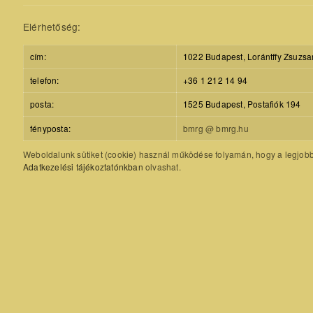
Elérhetőség:
cím:
1022 Budapest, Lorántffy Zsuzsa
telefon:
+36 1 212 14 94
posta:
1525 Budapest, Postafiók 194
fényposta:
bmrg @ bmrg.hu
Weboldalunk sütiket (cookie) használ működése folyamán, hogy a legjobb f
Adatkezelési tájékoztatónkban
olvashat.