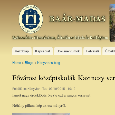
Ski
mai
Baár–
con
Madas
Református
Gimnázium,
Általános
Iskola és
Kollégium
Kezdőlap
Kapcsolat
Dokumentumok
Felvételi
Érdek
Home
»
Blogs
»
Könyvtar's blog
You are here
Fővárosi középiskolák Kazinczy ve
Feltöltötte:
Könyvtar
- Tue, 03/10/2015 - 10:12
Ismét nagy érdeklődés övezte ezt a rangos versenyt.
Néhány pillanatkép az eseményről.