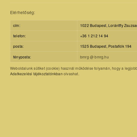
Elérhetőség:
cím:
1022 Budapest, Lorántffy Zsuzsa
telefon:
+36 1 212 14 94
posta:
1525 Budapest, Postafiók 194
fényposta:
bmrg @ bmrg.hu
Weboldalunk sütiket (cookie) használ működése folyamán, hogy a legjobb f
Adatkezelési tájékoztatónkban
olvashat.