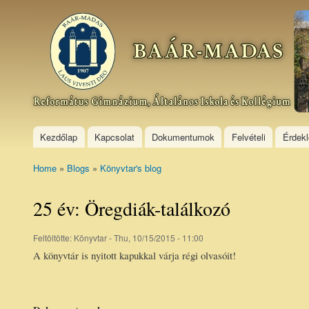
Ski
mai
Baár–
con
Madas
Református
Gimnázium,
Általános
Iskola és
Kollégium
Kezdőlap
Kapcsolat
Dokumentumok
Felvételi
Érdek
Home
»
Blogs
»
Könyvtar's blog
You are here
25 év: Öregdiák-találkozó
Feltöltötte:
Könyvtar
- Thu, 10/15/2015 - 11:00
A könyvtár is nyitott kapukkal várja régi olvasóit!