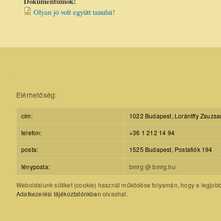
Dokumentumok:
Olyan jó volt együtt tanulni!
Elérhetőség:
cím:
1022 Budapest, Lorántffy Zsuzsa
telefon:
+36 1 212 14 94
posta:
1525 Budapest, Postafiók 194
fényposta:
bmrg @ bmrg.hu
Weboldalunk sütiket (cookie) használ működése folyamán, hogy a legjobb f
Adatkezelési tájékoztatónkban
olvashat.