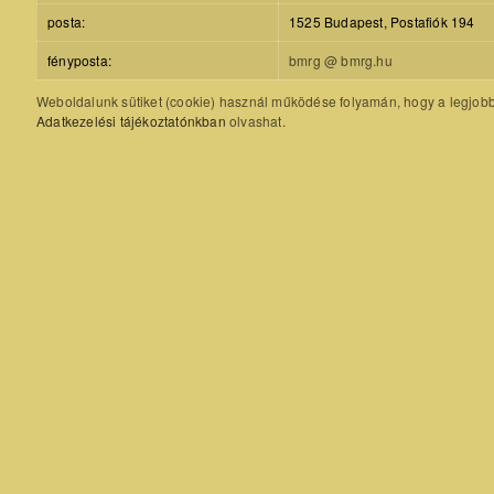
posta:
1525 Budapest, Postafiók 194
fényposta:
bmrg @ bmrg.hu
Weboldalunk sütiket (cookie) használ működése folyamán, hogy a legjobb f
Adatkezelési tájékoztatónkban
olvashat.