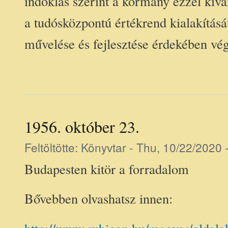
indoklás szerint a kormány ezzel kív
a tudósközpontú értékrend kialakításá
művelése és fejlesztése érdekében vég
1956. október 23.
Feltöltötte:
Könyvtar
- Thu, 10/22/2020 
Budapesten kitör a forradalom
Bővebben olvashatsz innen: