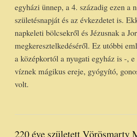
egyházi ünnep, a 4. századig ezen a 
születésnapját és az évkezdetet is. 
napkeleti bölcsekről és Jézusnak a Jo
megkeresztelkedéséről. Ez utóbbi eml
a középkortól a nyugati egyház is -, e
víznek mágikus ereje, gyógyító, gono
volt.
220 éve született Vörösmarty 