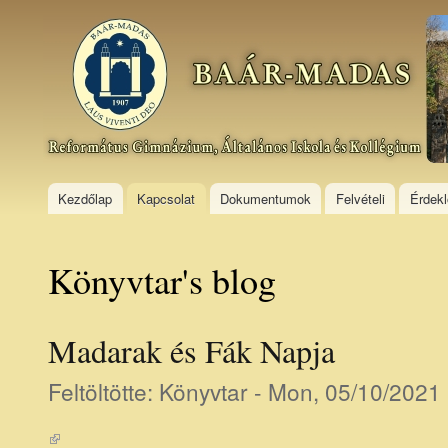
Ski
mai
Baár–
con
Madas
Református
Gimnázium,
Általános
Iskola és
Kollégium
Kezdőlap
Kapcsolat
Dokumentumok
Felvételi
Érdek
Könyvtar's blog
Madarak és Fák Napja
Feltöltötte:
Könyvtar
- Mon, 05/10/2021 
(link is external)