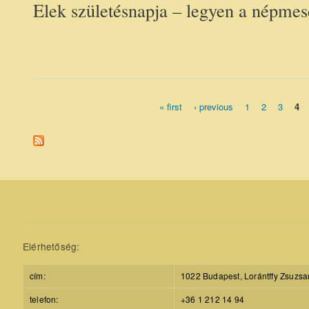
Elek születésnapja – legyen a népmes
« first
‹ previous
1
2
3
4
Pages
Elérhetőség:
cím:
1022 Budapest, Lorántffy Zsuzsa
telefon:
+36 1 212 14 94