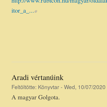
http://www.rubicon.hu/magyar/oldal
(link is external)
itor_a_...
Aradi vértanúink
Feltöltötte:
Könyvtar
- Wed, 10/07/2020 
A magyar Golgota.