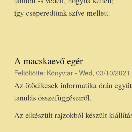
tanított -s védett, hogyha kellett;
így cseperedtünk szíve mellett.
A macskaevő egér
Feltöltötte:
Könyvtar
- Wed, 03/10/2021 
Az ötödikesek informatika órán együt
tanulás összefüggéseiről.
Az elkészült rajzokból készült kiállít