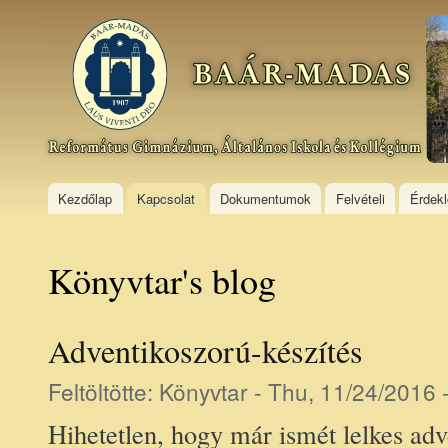
Ski
mai
Baár–
con
Madas
Református
Gimnázium,
Általános
Iskola és
Kollégium
Kezdőlap
Kapcsolat
Dokumentumok
Felvételi
Érdek
Könyvtar's blog
Adventikoszorú-készítés
Feltöltötte:
Könyvtar
- Thu, 11/24/2016 
Hihetetlen, hogy már ismét lelkes adv