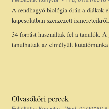
A rendhagyó biológia órán a diákok e
kapcsolatban szerzezett ismereteikről
34 forrást használtak fel a tanulók. A 
tanulhattak az elmélyült kutatómunka
Olvasóköri percek
Feltöltötte:
Könyvtar
- Wed, 01/20/2016 