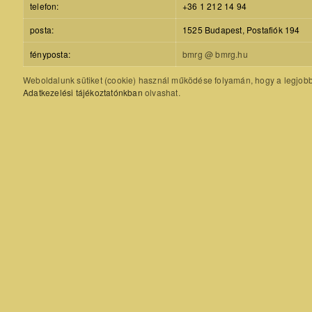
telefon:
+36 1 212 14 94
posta:
1525 Budapest, Postafiók 194
fényposta:
bmrg @ bmrg.hu
Weboldalunk sütiket (cookie) használ működése folyamán, hogy a legjobb f
Adatkezelési tájékoztatónkban
olvashat.