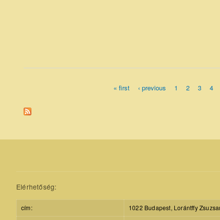
« first
‹ previous
1
2
3
4
Pages
Elérhetőség:
cím:
1022 Budapest, Lorántffy Zsuzsa