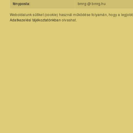
fényposta:
bmrg @ bmrg.hu
Weboldalunk sütiket (cookie) használ működése folyamán, hogy a legjobb f
Adatkezelési tájékoztatónkban
olvashat.