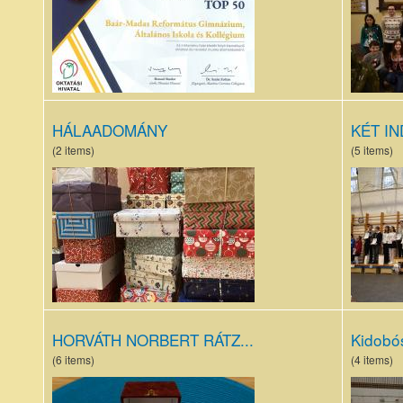
OKLevél2026_r1.jpg
pulcsis
tanár-d
csopor
HÁLAADOMÁNY
KÉT IN
(2 items)
(5 items)
image1(4).jpeg
Bolyai
magya
nyelv
döntő
2025
(2).JP
HORVÁTH NORBERT RÁTZ...
Kidobó
(6 items)
(4 items)
Rátz
Kidobó