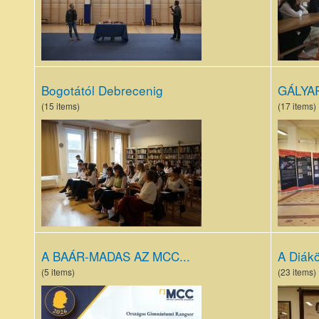
Bogotától Debrecenig
GÁLYA
(15 items)
(17 items)
Áprily
Gályar
szavalóverseny
emlékk
(18).JPG
(2).jpg
A BAÁR-MADAS AZ MCC...
A Diák
(5 items)
(23 items)
OHMCC
Karács