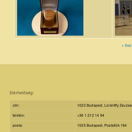
Tanár Úr
(1).JP
Életműdíj
2025.jpg
« first
Pages
Elérhetőség:
cím:
1022 Budapest, Lorántffy Zsuzsa
telefon:
+36 1 212 14 94
posta:
1525 Budapest, Postafiók 194