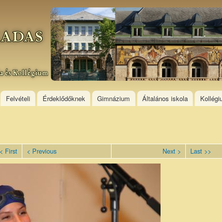
Skip to
main
content
Felvételi
Érdeklődőknek
Gimnázium
Általános iskola
Kollég
< First
< Previous
Next >
Last >>