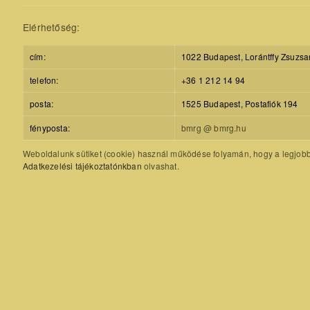
Elérhetőség:
cím:
1022 Budapest, Lorántffy Zsuzsa
telefon:
+36 1 212 14 94
posta:
1525 Budapest, Postafiók 194
fényposta:
bmrg @ bmrg.hu
Weboldalunk sütiket (cookie) használ működése folyamán, hogy a legjobb f
Adatkezelési tájékoztatónkban
olvashat.