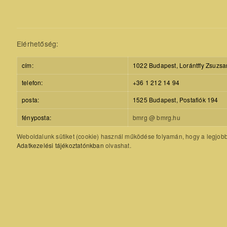
Elérhetőség:
cím:
1022 Budapest, Lorántffy Zsuzsa
telefon:
+36 1 212 14 94
posta:
1525 Budapest, Postafiók 194
fényposta:
bmrg @ bmrg.hu
Weboldalunk sütiket (cookie) használ működése folyamán, hogy a legjobb f
Adatkezelési tájékoztatónkban
olvashat.