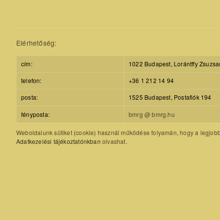
Elérhetőség:
cím:
1022 Budapest, Lorántffy Zsuzsa
telefon:
+36 1 212 14 94
posta:
1525 Budapest, Postafiók 194
fényposta:
bmrg @ bmrg.hu
Weboldalunk sütiket (cookie) használ működése folyamán, hogy a legjobb f
Adatkezelési tájékoztatónkban
olvashat.