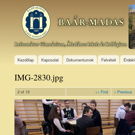
Ski
mai
Baár–
con
Madas
Református
Gimnázium,
Általános
Iskola és
Kollégium
Kezdőlap
Kapcsolat
Dokumentumok
Felvételi
Érdek
IMG-2830.jpg
of
<< First
< Previous
2
15
IMG-
2830.jpg